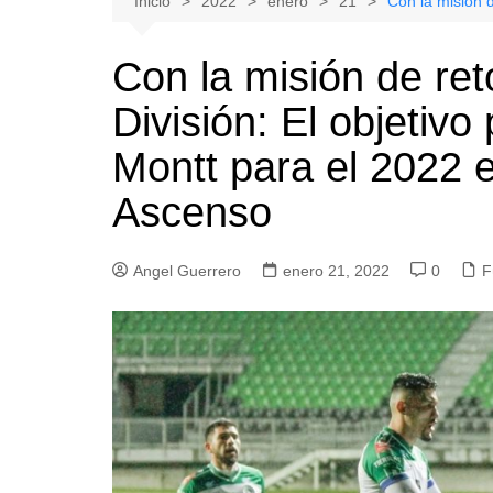
Inicio
2022
enero
21
Con la misión 
Natacion
Hualañe
Con la misión de ret
Tenis
Licantén
División: El objetivo
Boxeo
Rauco
Voleibol
Romeral
Montt para el 2022 
Gimnasia
Sagrada Familia
Ascenso
Teno
Vichuquén
Angel Guerrero
enero 21, 2022
0
F