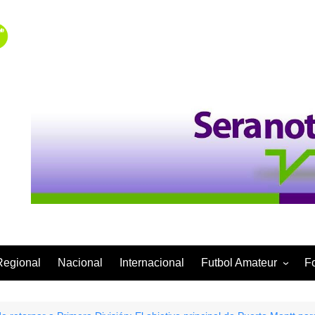
Regional
Nacional
Internacional
Futbol Amateur
F
Categoría Infantil
Categoría Adulta