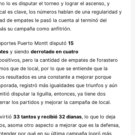
 lo es disputar el torneo y lograr el ascenso, y
cal es clave, los números hablan de una regularidad y
ad de empates le pasó la cuenta al terminó del
 más su campaña como anfitrión.
eportes Puerto Montt disputó
15
ates
y siendo
derrotado en cuatro
itivos, pero la cantidad de empates de forastero
mos que de local, por lo que se entiende que la
los resultados es una constante a mejorar porque
mporada, registró más igualdades que triunfos y aún
tió disputar la liguilla, entonces, ya tiene dos
rar los partidos y mejorar la campaña de local.
virtió
33 tantos y recibió 32 dianas
, lo que lo deja
os, asoma otro aspecto a mejorar que es la defensa,
entender por qué en su última campaña logró más