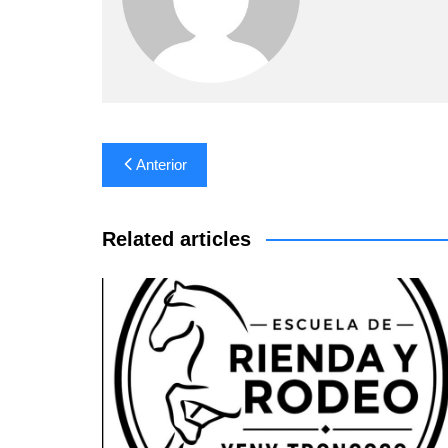
Navegación
Anterior
de
entradas
Related articles