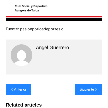
Fuente: pasionporlosdeportes.cl
Angel Guerrero
Navegación
Anterior
Siguiente
de
entradas
Related articles