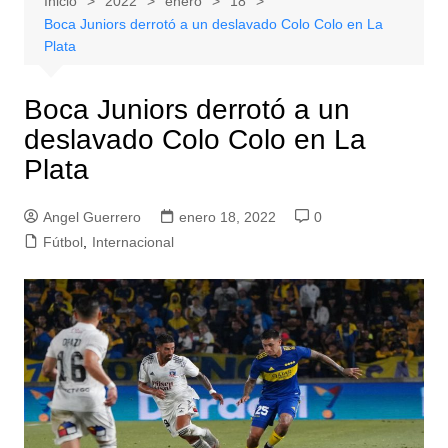
Inicio
2022
enero
18
Boca Juniors derrotó a un deslavado Colo Colo en La
Plata
Boca Juniors derrotó a un
deslavado Colo Colo en La
Plata
Angel Guerrero
enero 18, 2022
0
Fútbol
,
Internacional