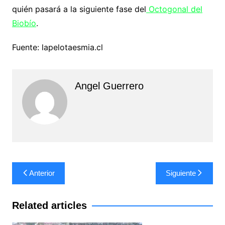
quién pasará a la siguiente fase del
Octogonal del
Biobío
.
Fuente: lapelotaesmia.cl
Angel Guerrero
Navegación
Anterior
Siguiente
de
entradas
Related articles