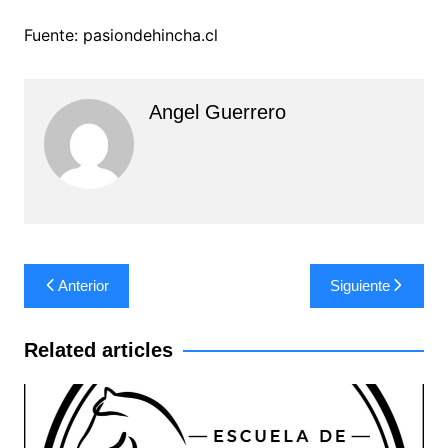
Fuente: pasiondehincha.cl
Angel Guerrero
Navegación
Anterior
Siguiente
de
entradas
Related articles