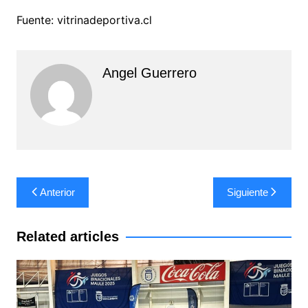
Fuente: vitrinadeportiva.cl
Angel Guerrero
Navegación
Anterior
Siguiente
de
entradas
Related articles