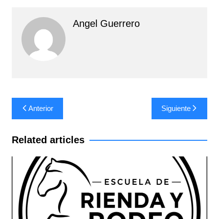
Angel Guerrero
Navegación
Anterior
Siguiente
de
entradas
Related articles