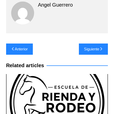
Angel Guerrero
Navegación
Anterior
Siguiente
de
entradas
Related articles