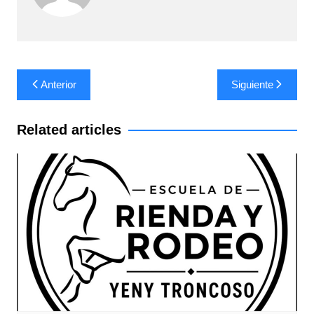
Navegación
Anterior
Siguiente
de
entradas
Related articles