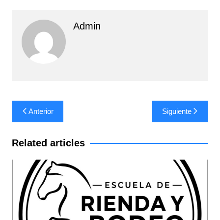
Admin
Navegación
Anterior
Siguiente
de
entradas
Related articles