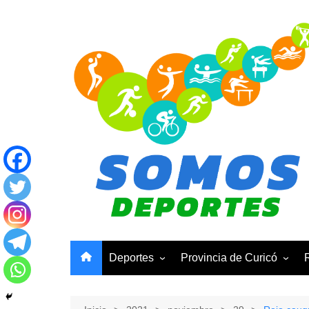
Saltar
al
contenido
Deportes
Provincia de Curicó
Basquetbol
Curicó
Ciclismo
Molina