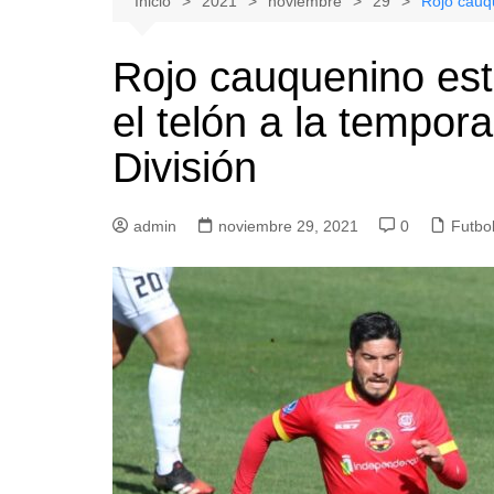
Inicio
2021
noviembre
29
Rojo cauqu
Natacion
Hualañe
Rojo cauquenino est
Tenis
Licantén
el telón a la tempo
Boxeo
Rauco
Voleibol
Romeral
División
Gimnasia
Sagrada Familia
Teno
admin
noviembre 29, 2021
0
Futbo
Vichuquén