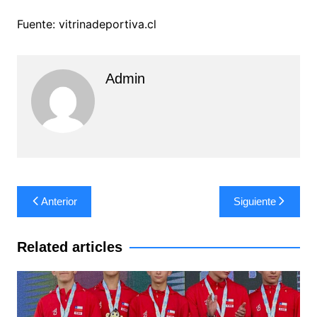
Fuente: vitrinadeportiva.cl
Admin
Navegación
Anterior
Siguiente
de
entradas
Related articles