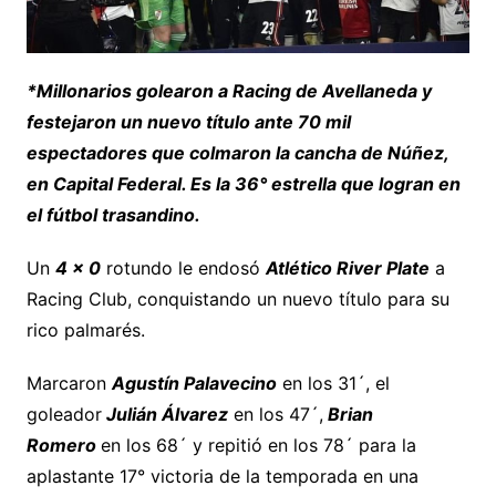
*Millonarios golearon a Racing de Avellaneda y
festejaron un nuevo título ante 70 mil
espectadores que colmaron la cancha de Núñez,
en Capital Federal. Es la 36° estrella que logran en
el fútbol trasandino.
Un
4 x 0
rotundo le endosó
Atlético River Plate
a
Racing Club, conquistando un nuevo título para su
rico palmarés.
Marcaron
Agustín Palavecino
en los 31´, el
goleador
Julián Álvarez
en los 47´,
Brian
Romero
en los 68´ y repitió en los 78´ para la
aplastante 17° victoria de la temporada en una