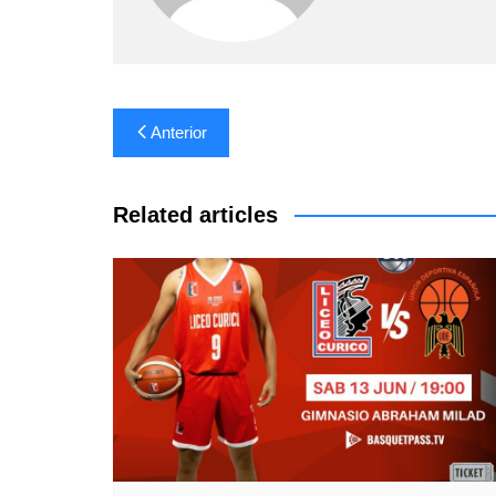
Navegación
Anterior
de
entradas
Related articles