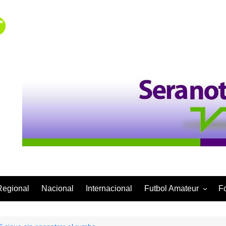
Regional
Nacional
Internacional
Futbol Amateur
F
Categoría Infantil
Categoría Adulta