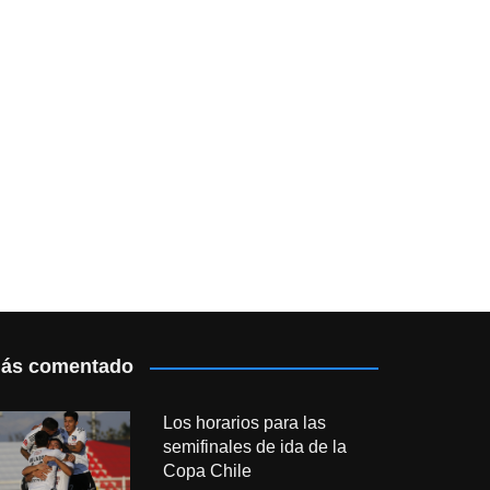
ás comentado
Los horarios para las
semifinales de ida de la
Copa Chile