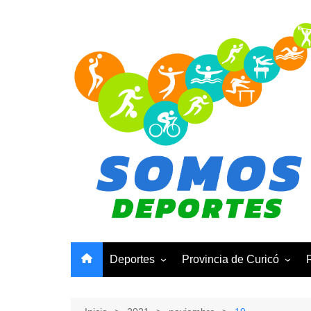
Saltar
al
contenido
Deportes
Provincia de Curicó
Basquetbol
Curicó
Ciclismo
Molina