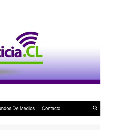
ondos De Medios
Contacto
Penecas
Sub 9
Serie Primera