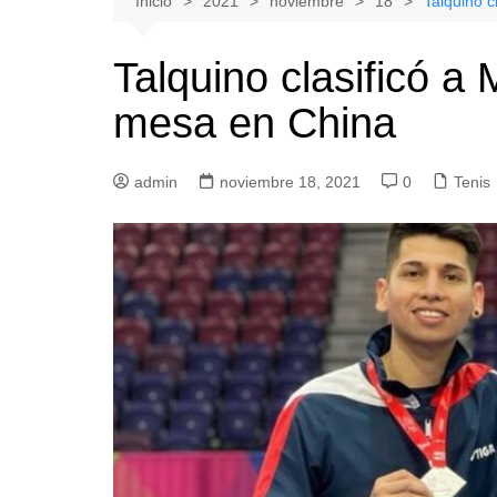
Inicio
2021
noviembre
18
Talquino c
Natacion
Hualañe
Talquino clasificó a 
Tenis
Licantén
mesa en China
Boxeo
Rauco
Voleibol
Romeral
admin
Gimnasia
noviembre 18, 2021
Sagrada Familia
0
Tenis
Teno
Vichuquén