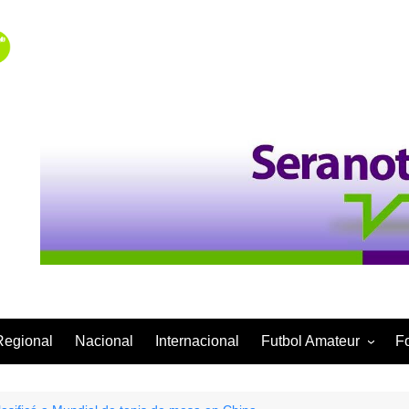
Regional
Nacional
Internacional
Futbol Amateur
F
Categoría Infantil
Categoría Adulta