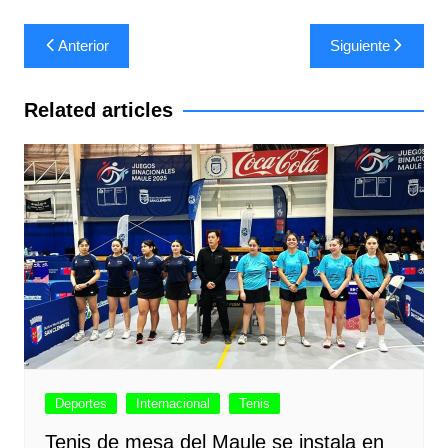
Navegación
Anterior
Siguiente
de
entradas
Related articles
Deportes
Internacional
Tenis
Tenis de mesa del Maule se instala en