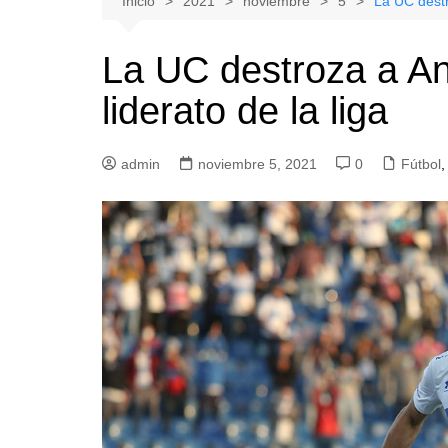
Inicio
2021
noviembre
5
La UC destr
Natacion
Hualañe
La UC destroza a An
Tenis
Licantén
liderato de la liga
Boxeo
Rauco
Voleibol
Romeral
admin
Gimnasia
noviembre 5, 2021
Sagrada Familia
0
Fútbol
,
Teno
Vichuquén