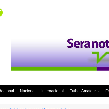
Regional
Nacional
Internacional
Futbol Amateur
F
Categoría Infantil
Categoría Adulta