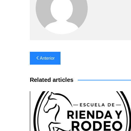
Navegación
Anterior
de
entradas
Related articles