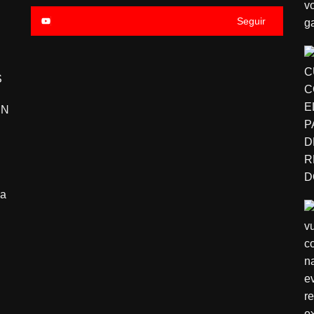
Seguir
S
EN
pa