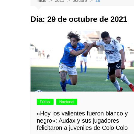
Inicio
2021
octubre
29
Natacion
Hualañe
Día:
29 de octubre de 2021
Tenis
Licantén
Boxeo
Rauco
Voleibol
Romeral
Gimnasia
Sagrada Familia
Teno
Vichuquén
Fútbol
Nacional
«Hoy los valientes fueron blanco y
negro»: Audax y sus jugadores
felicitaron a juveniles de Colo Colo