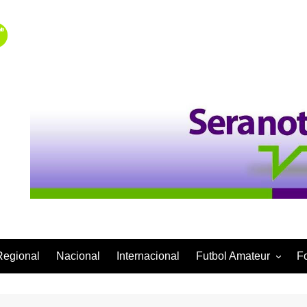
Regional
Nacional
Internacional
Futbol Amateur
F
Categoría Infantil
Categoría Adulta