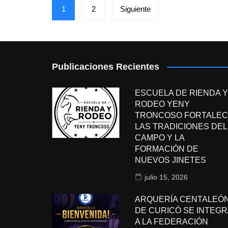
Paginación
1
2
Siguiente
de
entradas
Publicaciones Recientes
ESCUELA DE RIENDA Y
RODEO YENY
TRONCOSO FORTALEC
LAS TRADICIONES DEL
CAMPO Y LA
FORMACIÓN DE
NUEVOS JINETES
julio 15, 2026
ARQUERÍA CENTALEÓ
DE CURICÓ SE INTEGR
A LA FEDERACIÓN