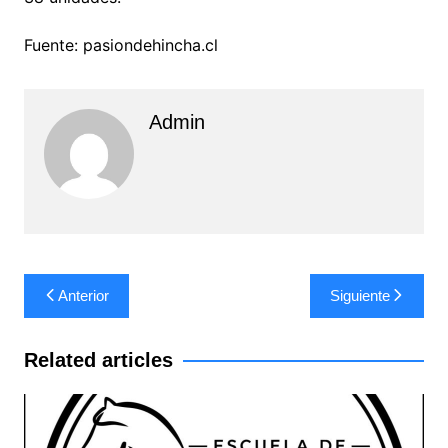
Fuente: pasiondehincha.cl
Admin
Navegación
Anterior
Siguiente
de
entradas
Related articles