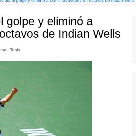
ov dio el golpe y eliminó a Daniil Medvedev en octavos de Indian Wells
l golpe y eliminó a
octavos de Indian Wells
onal
,
Tenis