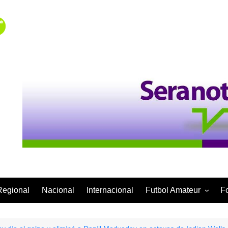
Regional
Nacional
Internacional
Futbol Amateur
F
Categoría Infantil
Categoría Adulta