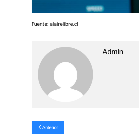
Fuente: alairelibre.cl
Admin
Navegación
Anterior
de