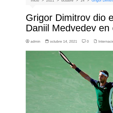
Inicio
2021
octubre
14
Grigor Dimitr
Natacion
Hualañe
Grigor Dimitrov dio e
Tenis
Licantén
Daniil Medvedev en 
Boxeo
Rauco
Voleibol
Romeral
admin
Gimnasia
octubre 14, 2021
Sagrada Familia
0
Internaci
Teno
Vichuquén