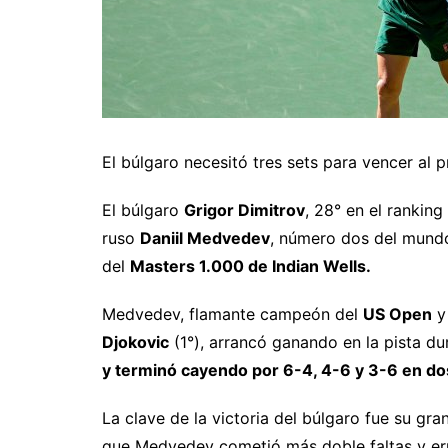
El búlgaro necesitó tres sets para vencer al pr
El búlgaro
Grigor Dimitrov
, 28° en el ranking
ruso
Daniil Medvedev
, número dos del mundo 
del
Masters 1.000 de Indian Wells.
Medvedev, flamante campeón del
US Open
y
Djokovic
(1°), arrancó ganando en la pista du
y terminó cayendo por 6-4, 4-6 y 3-6 en dos
La clave de la victoria del búlgaro fue su gra
que Medvedev cometió más doble faltas y er