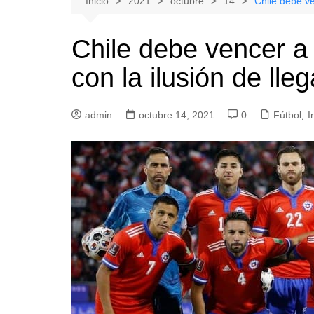
Inicio
2021
octubre
14
Chile debe ve
Natacion
Hualañe
Chile debe vencer a
Tenis
Licantén
con la ilusión de lle
Boxeo
Rauco
Voleibol
Romeral
admin
Gimnasia
octubre 14, 2021
Sagrada Familia
0
Fútbol
,
I
Teno
Vichuquén