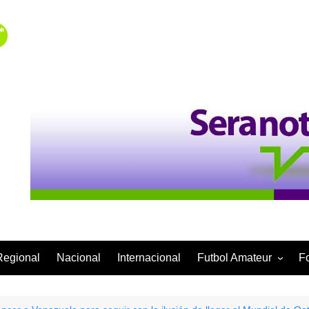
Regional
Nacional
Internacional
Futbol Amateur
F
Categoría Infantil
Categoría Adulta