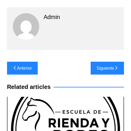
Admin
Navegación
Anterior
Siguiente
de
entradas
Related articles