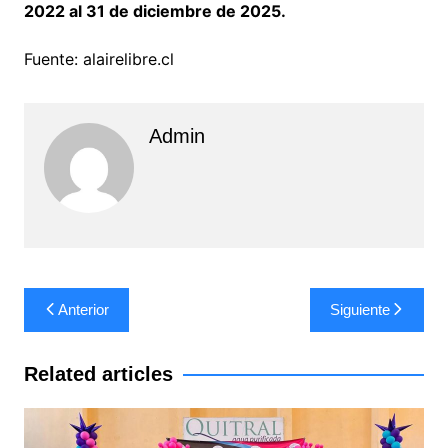
2022 al 31 de diciembre de 2025.
Fuente: alairelibre.cl
Admin
Navegación
Anterior
Siguiente
de
entradas
Related articles