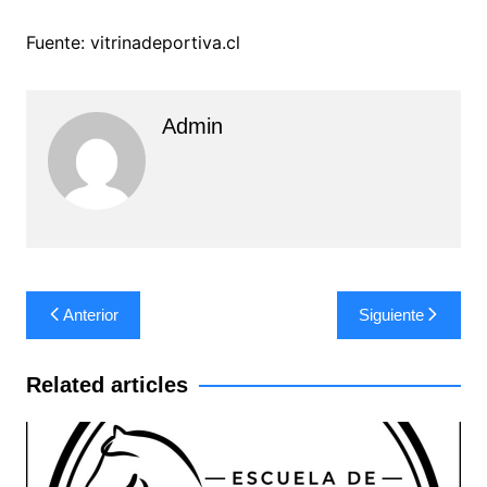
Fuente: vitrinadeportiva.cl
Admin
Navegación
Anterior
Siguiente
de
entradas
Related articles