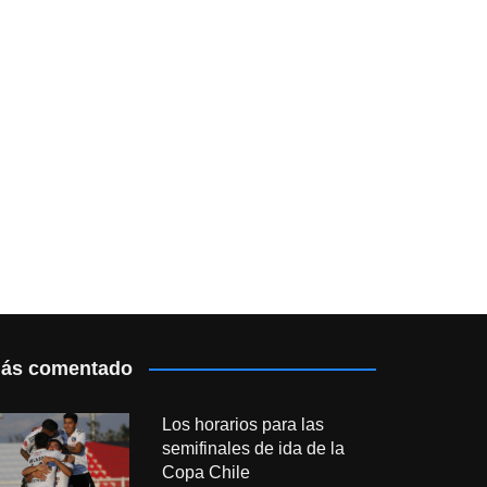
ás comentado
Los horarios para las
semifinales de ida de la
Copa Chile