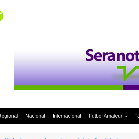
Regional
Nacional
Internacional
Futbol Amateur
F
Categoría Infantil
Categoría Adulta