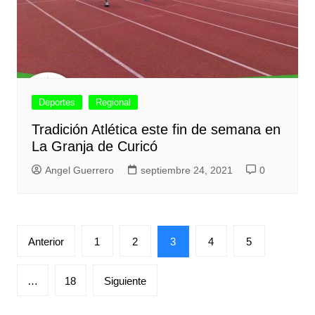
Deportes
Regional
Tradición Atlética este fin de semana en
La Granja de Curicó
Angel Guerrero
septiembre 24, 2021
0
Paginación
Anterior
1
2
3
4
5
de
entradas
…
18
Siguiente