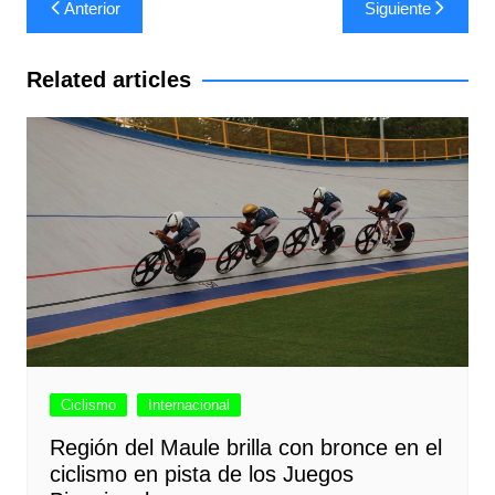
Navegación
Anterior
Siguiente
de
entradas
Related articles
Ciclismo
Internacional
Región del Maule brilla con bronce en el
ciclismo en pista de los Juegos