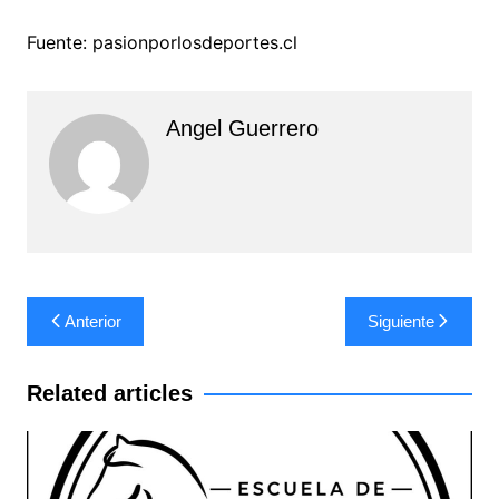
Fuente: pasionporlosdeportes.cl
Angel Guerrero
Navegación
Anterior
Siguiente
de
entradas
Related articles