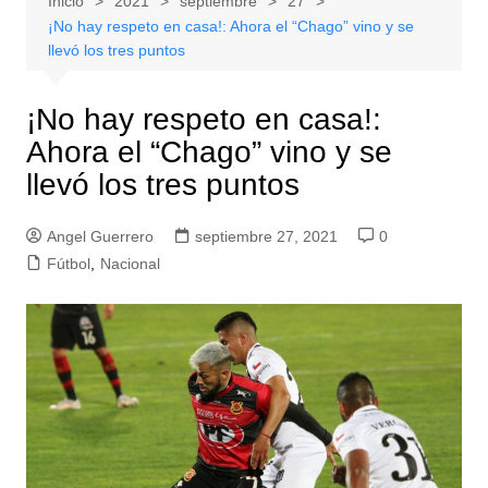
Inicio
2021
septiembre
27
¡No hay respeto en casa!: Ahora el “Chago” vino y se
llevó los tres puntos
¡No hay respeto en casa!:
Ahora el “Chago” vino y se
llevó los tres puntos
Angel Guerrero
septiembre 27, 2021
0
Fútbol
,
Nacional