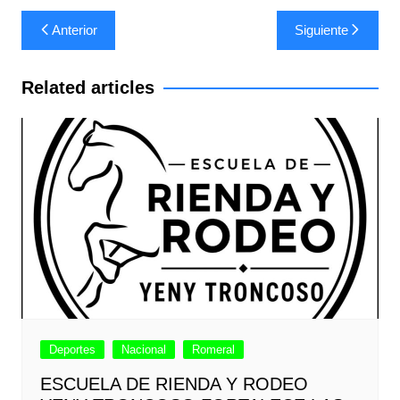
Navegación
Anterior
Siguiente
de
entradas
Related articles
Deportes
Nacional
Romeral
ESCUELA DE RIENDA Y RODEO