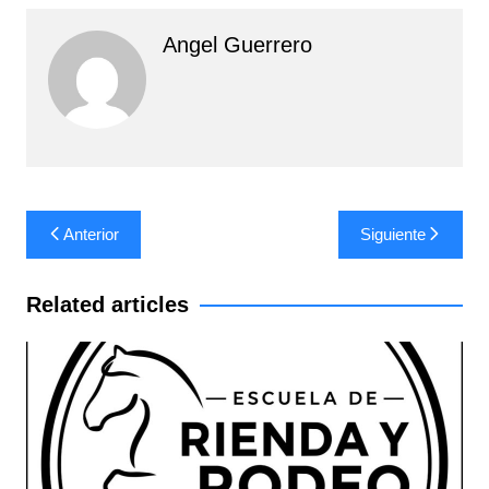
Angel Guerrero
Navegación
Anterior
Siguiente
de
entradas
Related articles