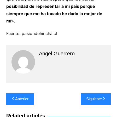
posibilidad de representar a mi país porque
siempre que me ha tocado he dado lo mejor de
mí».
Fuente: pasiondehincha.cl
Angel Guerrero
Navegación
Anterior
Siguiente
de
entradas
Related articles