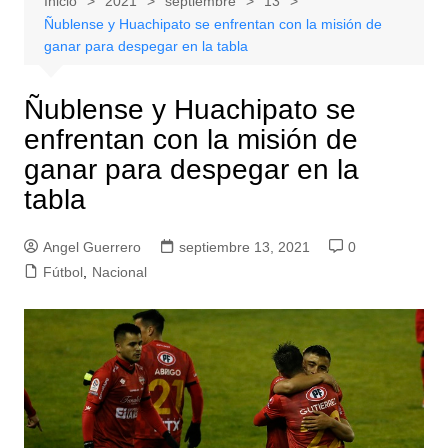
Inicio
2021
septiembre
13
Ñublense y Huachipato se enfrentan con la misión de
ganar para despegar en la tabla
Ñublense y Huachipato se
enfrentan con la misión de
ganar para despegar en la
tabla
Angel Guerrero
septiembre 13, 2021
0
Fútbol
,
Nacional