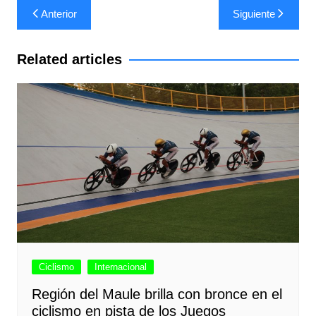
Navegación
Anterior
Siguiente
de
entradas
Related articles
Ciclismo
Internacional
Región del Maule brilla con bronce en el
ciclismo en pista de los Juegos