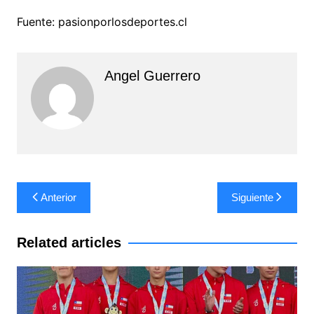
Fuente: pasionporlosdeportes.cl
Angel Guerrero
Navegación
Anterior
Siguiente
de
entradas
Related articles