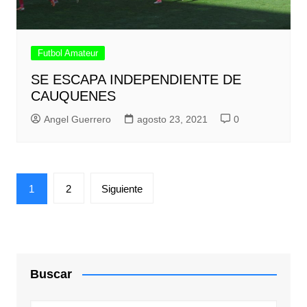
Futbol Amateur
SE ESCAPA INDEPENDIENTE DE
CAUQUENES
Angel Guerrero
agosto 23, 2021
0
Paginación
1
2
Siguiente
de
entradas
Buscar