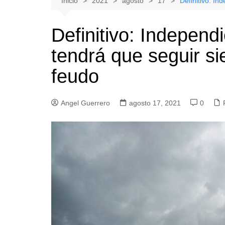
Inicio
2021
agosto
17
Definitivo: I
Natacion
Hualañe
Definitivo: Indepen
Tenis
Licantén
tendrá que seguir si
Boxeo
Rauco
Voleibol
Romeral
feudo
Gimnasia
Sagrada Familia
Teno
Angel Guerrero
agosto 17, 2021
0
Vichuquén