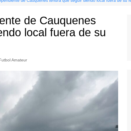
ndependiente de Cauquenes tendrá que seguir siendo local fuera de su 
diente de Cauquenes
endo local fuera de su
Futbol Amateur