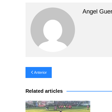
Angel Guer
Navegación
Anterior
de
entradas
Related articles