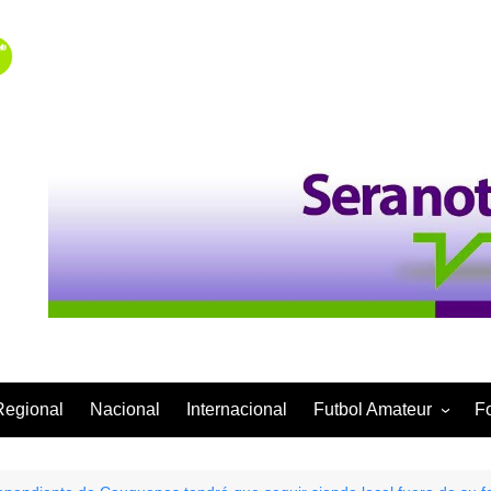
Regional
Nacional
Internacional
Futbol Amateur
F
Categoría Infantil
Categoría Adulta