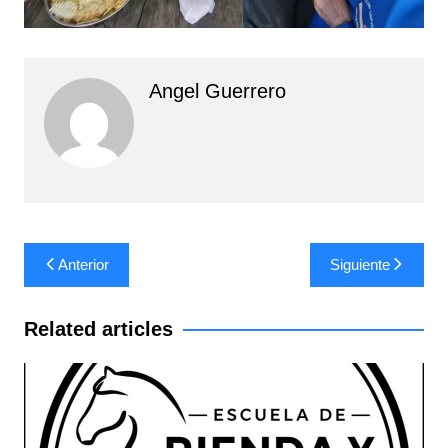
Angel Guerrero
Navegación
Anterior
Siguiente
de
entradas
Related articles