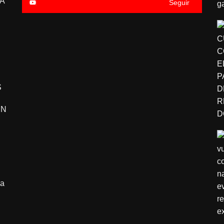
A
Seguir
S
EN
pa