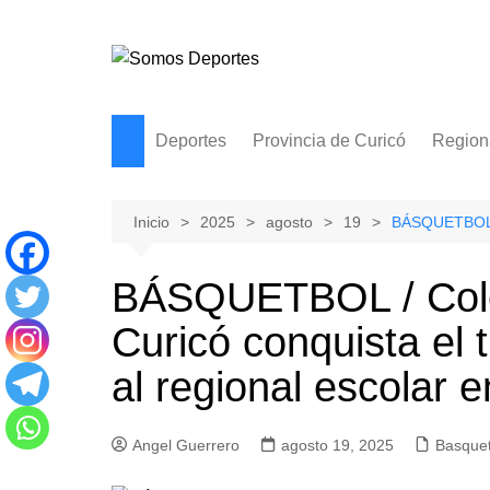
Saltar
al
contenido
Deportes
Provincia de Curicó
Region
Basquetbol
Curicó
Ciclismo
Molina
Inicio
2025
agosto
19
BÁSQUETBOL / 
Natacion
Hualañe
BÁSQUETBOL / Col
Tenis
Licantén
Curicó conquista el t
Boxeo
Rauco
Voleibol
Romeral
al regional escolar 
Gimnasia
Sagrada Familia
Teno
Angel Guerrero
agosto 19, 2025
Basquet
Vichuquén