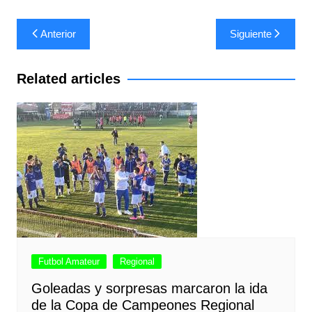
Navegación
Anterior
Siguiente
de
entradas
Related articles
Futbol Amateur
Regional
Goleadas y sorpresas marcaron la ida
de la Copa de Campeones Regional