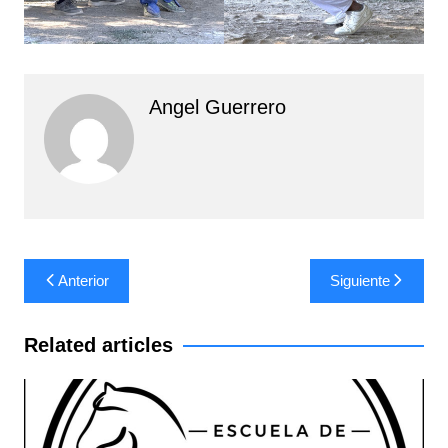
Angel Guerrero
Navegación
Anterior
Siguiente
de
entradas
Related articles