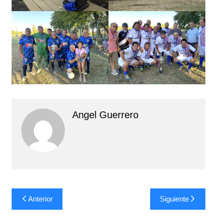
Angel Guerrero
Navegación
Anterior
Siguiente
de