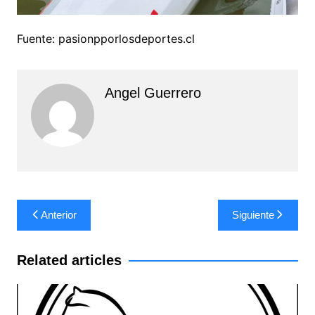
Fuente: pasionpporlosdeportes.cl
Angel Guerrero
Navegación
Anterior
Siguiente
de
entradas
Related articles