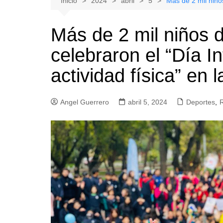
Inicio
2024
abril
5
Más de 2 mil niños
Natacion
Hualañe
Más de 2 mil niños d
Tenis
Licantén
celebraron el “Día In
Boxeo
Rauco
Voleibol
Romeral
actividad física” en
Gimnasia
Sagrada Familia
Teno
Angel Guerrero
abril 5, 2024
Deportes
,
R
Vichuquén