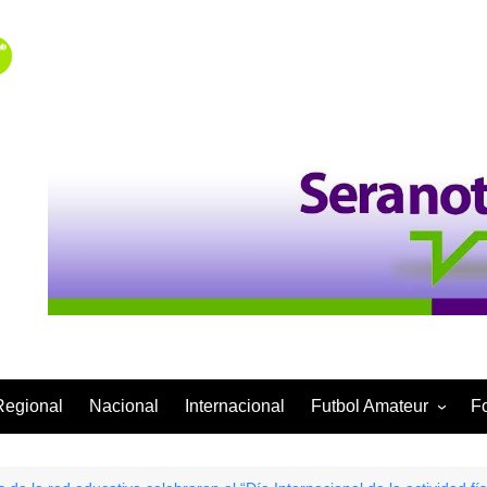
Regional
Nacional
Internacional
Futbol Amateur
F
Categoría Infantil
Categoría Adulta