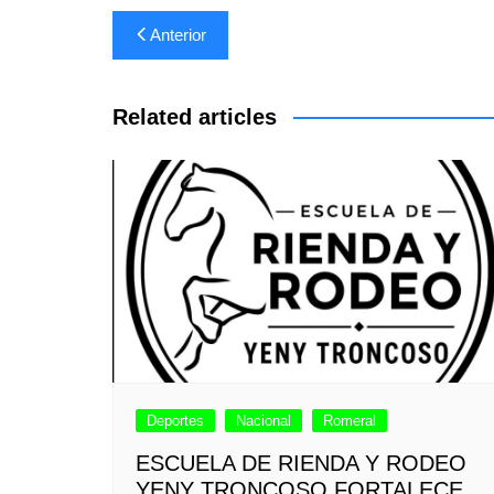
Navegación
Anterior
de
entradas
Related articles
Deportes
Nacional
Romeral
ESCUELA DE RIENDA Y RODEO
YENY TRONCOSO FORTALECE