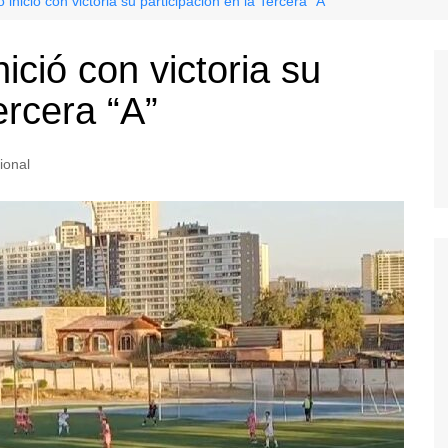
 inició con victoria su participación en la Tercera “A”
ició con victoria su
ercera “A”
ional