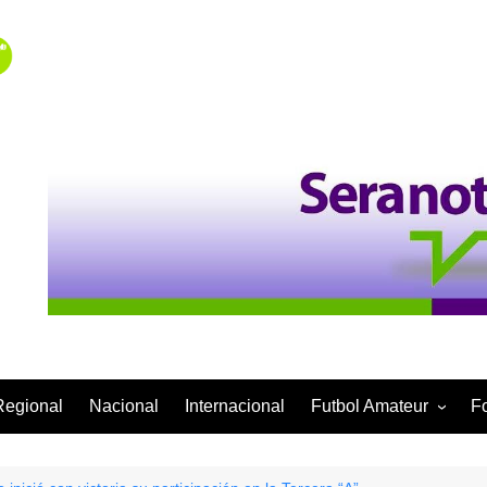
Regional
Nacional
Internacional
Futbol Amateur
F
Categoría Infantil
Categoría Adulta