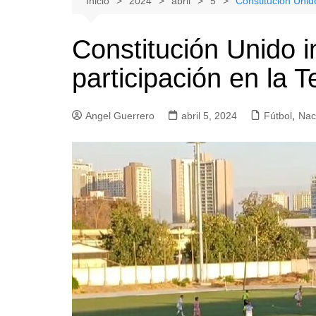
Inicio
2024
abril
5
Constitución Unido
Natacion
Hualañe
Constitución Unido in
Tenis
Licantén
participación en la T
Boxeo
Rauco
Voleibol
Romeral
Angel Guerrero
Gimnasia
abril 5, 2024
Sagrada Familia
Fútbol
,
Nac
Teno
Vichuquén