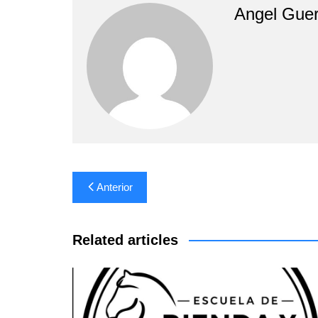
Angel Guer
Navegación
Anterior
de
entradas
Related articles