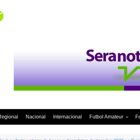
Regional
Nacional
Internacional
Futbol Amateur
F
Categoría Infantil
Categoría Adulta