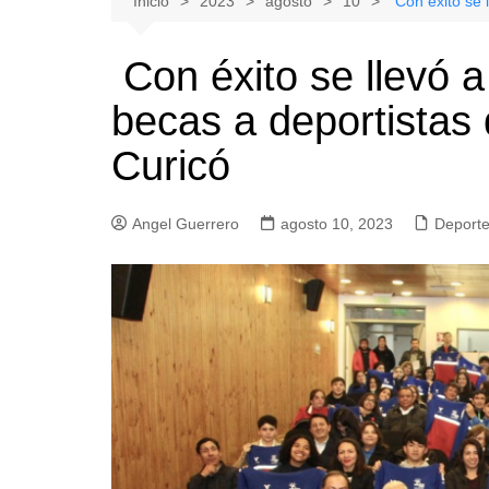
Inicio
2023
agosto
10
Con éxito se 
Natacion
Hualañe
Con éxito se llevó a
Tenis
Licantén
becas a deportistas
Boxeo
Rauco
Voleibol
Romeral
Curicó
Gimnasia
Sagrada Familia
Teno
Angel Guerrero
agosto 10, 2023
Deport
Vichuquén