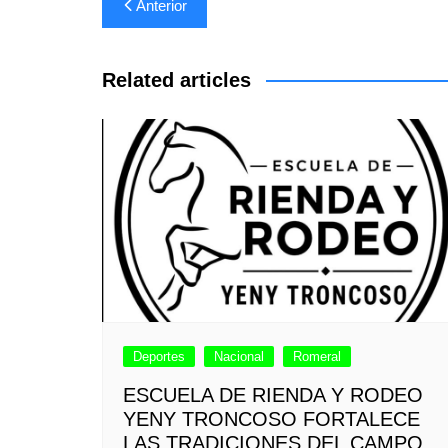
Navegación
Anterior
de
entradas
Related articles
Deportes
Nacional
Romeral
ESCUELA DE RIENDA Y RODEO
YENY TRONCOSO FORTALECE
LAS TRADICIONES DEL CAMPO