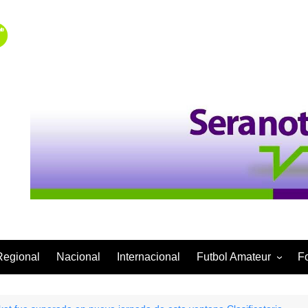
Regional
Nacional
Internacional
Futbol Amateur
F
Categoría Infantil
Categoría Adulta