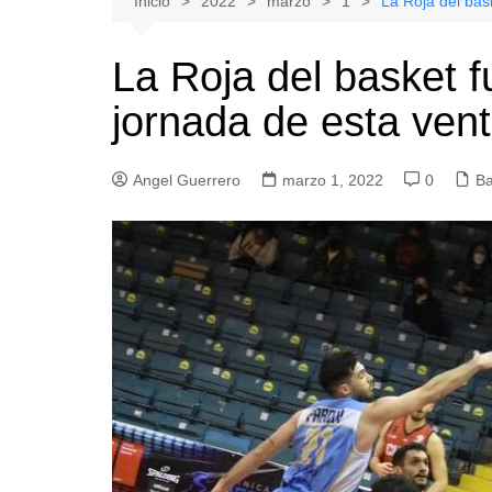
Inicio
2022
marzo
1
La Roja del bas
Natacion
Hualañe
La Roja del basket 
Tenis
Licantén
jornada de esta vent
Boxeo
Rauco
Voleibol
Romeral
Angel Guerrero
Gimnasia
marzo 1, 2022
Sagrada Familia
0
Ba
Teno
Vichuquén