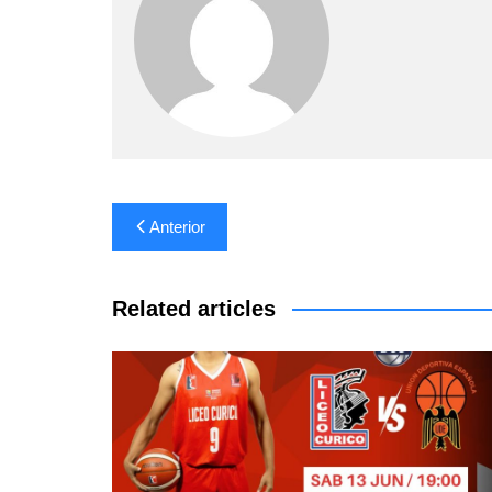
Navegación
Anterior
de
entradas
Related articles