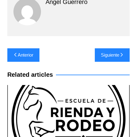
Angel Guerrero
Navegación
Anterior
Siguiente
de
entradas
Related articles