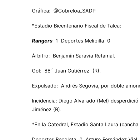
Gráfica: @Cobreloa_SADP
*Estadio Bicentenario Fiscal de Talca:
Rangers
1 Deportes Melipilla 0
Árbitro: Benjamín Saravia Retamal.
Gol: 88´ Juan Gutiérrez (R).
Expulsado: Andrés Segovia, por doble amone
Incidencia: Diego Alvarado (Mel) desperdició
Jiménez (R).
*En la Catedral, Estadio Santa Laura (cancha 
Deportes Recoleta 0 Arturo Fernández Vial