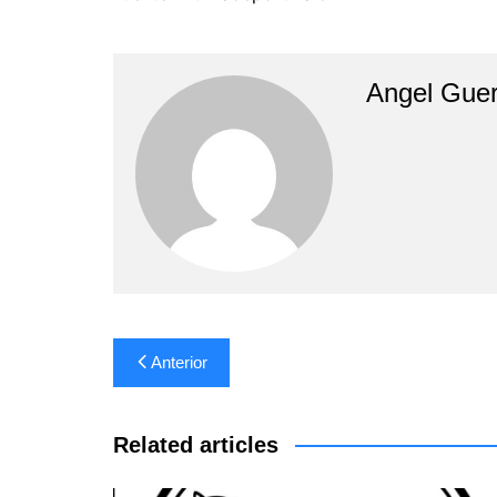
Angel Guer
Navegación
Anterior
de
entradas
Related articles