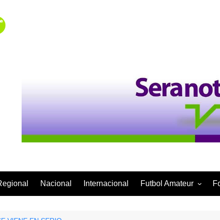
Regional
Nacional
Internacional
Futbol Amateur
F
Categoría Infantil
Categoría Adulta