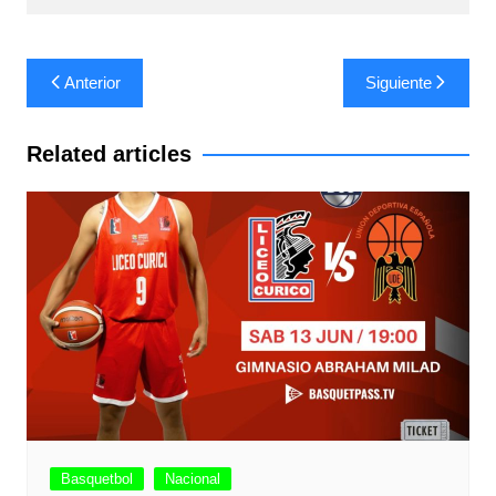
Navegación
Anterior
Siguiente
de
entradas
Related articles
Basquetbol
Nacional